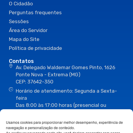
O Cidadão
Perguntas frequentes
Sessões
Área do Servidor
Mapa do Site
Política de privacidade
Contatos
Av. Delegado Waldemar Gomes Pinto, 1626
Ponte Nova - Extrema (MG)
CEP: 37642-350
Horário de atendimento: Segunda a Sexta-
feira
Das 8:00 às 17:00 horas (presencial ou
eletrônico)
(35) 3435-3496
(35) 3435-2623
Usamos cookies para proporcionar melhor desempenho, experiência de
(35) 3435-1112
(35) 3435-3063
navegação e personalização de conteúdo.
ouvidoria@camaraextrema.mg.gov.br
Ao continuar navegando neste site, você declara concordar com nossa