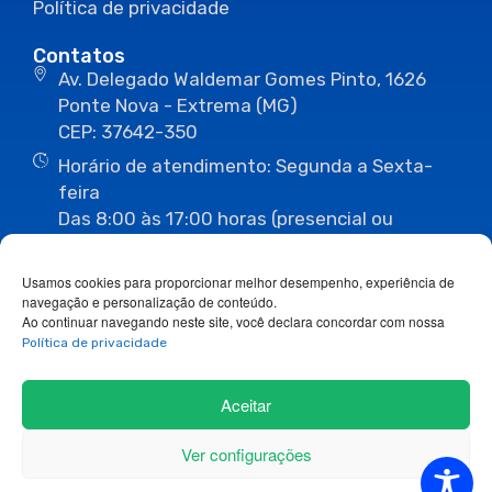
Política de privacidade
Contatos
Av. Delegado Waldemar Gomes Pinto, 1626
Ponte Nova - Extrema (MG)
CEP: 37642-350
Horário de atendimento: Segunda a Sexta-
feira
Das 8:00 às 17:00 horas (presencial ou
eletrônico)
(35) 3435-3496
(35) 3435-2623
Usamos cookies para proporcionar melhor desempenho, experiência de
(35) 3435-1112
(35) 3435-3063
navegação e personalização de conteúdo.
ouvidoria@camaraextrema.mg.gov.br
Ao continuar navegando neste site, você declara concordar com nossa
imprensa@camaraextrema.mg.gov.br
Política de privacidade
Siga-nos:
Aceitar
Ver configurações