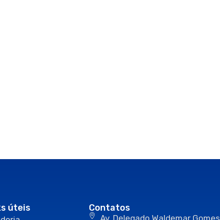
ks úteis
Contatos
Av. Delegado Waldemar Gomes
doria