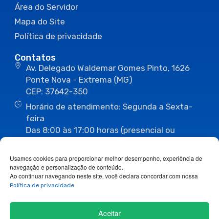
Área do Servidor
Mapa do Site
Política de privacidade
Contatos
Av. Delegado Waldemar Gomes Pinto, 1626
Ponte Nova - Extrema (MG)
CEP: 37642-350
Horário de atendimento: Segunda a Sexta-
feira
Das 8:00 às 17:00 horas (presencial ou
eletrônico)
(35) 3435-3496
(35) 3435-2623
Usamos cookies para proporcionar melhor desempenho, experiência de
(35) 3435-1112
(35) 3435-3063
navegação e personalização de conteúdo.
ouvidoria@camaraextrema.mg.gov.br
Ao continuar navegando neste site, você declara concordar com nossa
imprensa@camaraextrema.mg.gov.br
Política de privacidade
Siga-nos:
Aceitar