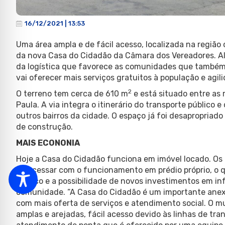
16/12/2021 | 13:53
Uma área ampla e de fácil acesso, localizada na região
da nova Casa do Cidadão da Câmara dos Vereadores. A
da logística que favorece as comunidades que também r
vai oferecer mais serviços gratuitos à população e agi
2
O terreno tem cerca de 610 m
e está situado entre as
Paula. A via integra o itinerário do transporte público 
outros bairros da cidade. O espaço já foi desapropriado
de construção.
MAIS ECONONIA
Hoje a Casa do Cidadão funciona em imóvel locado. Os
irão cessar com o funcionamento em prédio próprio, o q
público e a possibilidade de novos investimentos em in
comunidade. “A Casa do Cidadão é um importante anex
com mais oferta de serviços e atendimento social. O m
amplas e arejadas, fácil acesso devido às linhas de tr