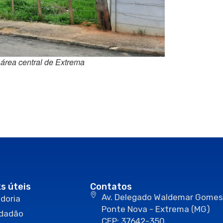
 área central de Extrema
ks úteis
Contatos
Av. Delegado Waldemar Gomes
doria
Ponte Nova - Extrema (MG)
idadão
CEP: 37642-350