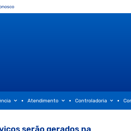
Conosco
ência
Atendimento
Controladoria
Co
viços serão gerados na