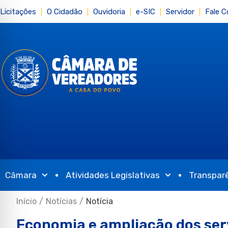
Licitações
O Cidadão
Ouvidoria
e-SIC
Servidor
Fale 
Câmara
Atividades Legislativas
Transpar
Início
/
Notícias
/
Notícia
Economia e ampliação dos ser