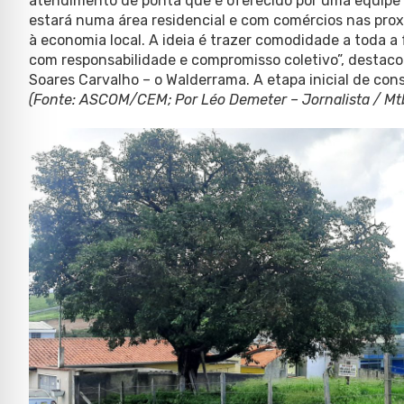
atendimento de ponta que é oferecido por uma equipe mu
estará numa área residencial e com comércios nas pr
à economia local. A ideia é trazer comodidade a toda a
com responsabilidade e compromisso coletivo”, destacou
Soares Carvalho – o Walderrama. A etapa inicial de cons
(Fonte: ASCOM/CEM; Por Léo Demeter – Jornalista / Mt