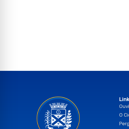
Lin
Ouvi
O C
Per