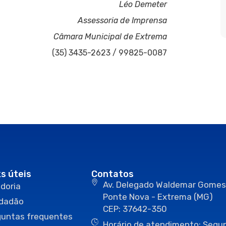
Léo Demeter
Assessoria de Imprensa
Câmara Municipal de Extrema
(35) 3435-2623 / 99825-0087
ks úteis
Contatos
Av. Delegado Waldemar Gomes
doria
Ponte Nova - Extrema (MG)
idadão
CEP: 37642-350
guntas frequentes
Horário de atendimento: Segun