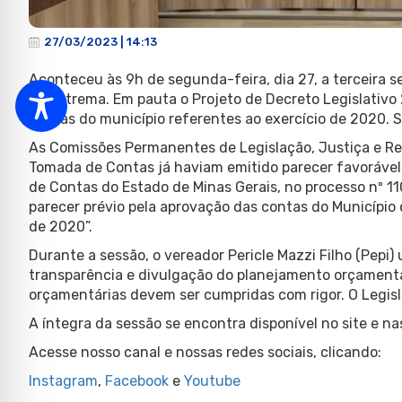
27/03/2023 | 14:13
Aconteceu às 9h de segunda-feira, dia 27, a terceira s
de Extrema. Em pauta o Projeto de Decreto Legislativ
contas do município referentes ao exercício de 2020. 
As Comissões Permanentes de Legislação, Justiça e Re
Tomada de Contas já haviam emitido parecer favoráve
de Contas do Estado de Minas Gerais, no processo nº 1
parecer prévio pela aprovação das contas do Município d
de 2020”.
Durante a sessão, o vereador Pericle Mazzi Filho (Pepi)
transparência e divulgação do planejamento orçamentári
orçamentárias devem ser cumpridas com rigor. O Legislat
A íntegra da sessão se encontra disponível no site e na
Acesse nosso canal e nossas redes sociais, clicando:
Instagram
,
Facebook
e
Youtube