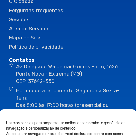
O Cidadão
Perguntas frequentes
Sessões
Área do Servidor
Mapa do Site
Política de privacidade
Contatos
Av. Delegado Waldemar Gomes Pinto, 1626
Ponte Nova - Extrema (MG)
CEP: 37642-350
Horário de atendimento: Segunda a Sexta-
feira
Das 8:00 às 17:00 horas (presencial ou
eletrônico)
(35) 3435-3496
(35) 3435-2623
Usamos cookies para proporcionar melhor desempenho, experiência de
(35) 3435-1112
(35) 3435-3063
navegação e personalização de conteúdo.
ouvidoria@camaraextrema.mg.gov.br
Ao continuar navegando neste site, você declara concordar com nossa
imprensa@camaraextrema.mg.gov.br