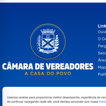
Lin
Ouvi
O C
Per
Ses
Área
Map
Polí
Usamos cookies para proporcionar melhor desempenho, experiência de nav
Ao continuar navegando neste site, você declara concordar com nossa
Polít