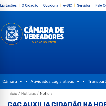
Licitações
O Cidadão
Ouvidoria
e-SIC
Servidor
Fale 
Câmara
Atividades Legislativas
Transpar
Início
/
Notícias
/
Notícia
CAC AUXILIA CIDADÃO NA HO