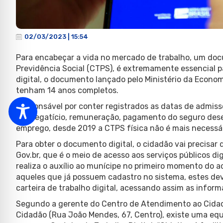
02/03/2023 | 15:54
Para encabeçar a vida no mercado de trabalho, um docu
Previdência Social (CTPS), é extremamente essencial p
digital, o documento lançado pelo Ministério da Econom
tenham 14 anos completos.
Responsável por conter registrados as datas de admiss
empregatício, remuneração, pagamento do seguro desemp
emprego, desde 2019 a CTPS física não é mais necessár
Para obter o documento digital, o cidadão vai precisar
Gov.br, que é o meio de acesso aos serviços públicos di
realiza o auxílio ao munícipe no primeiro momento do 
aqueles que já possuem cadastro no sistema, estes dev
carteira de trabalho digital, acessando assim as inform
Segundo a gerente do Centro de Atendimento ao Cidadã
Cidadão (Rua João Mendes, 67, Centro), existe uma equi