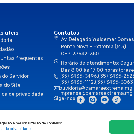
ks úteis
Contatos
Av. Delegado Waldemar Gomes
doria
Ponte Nova - Extrema (MG)
idadão
CEP: 37642-350
guntas frequentes
Horário de atendimento: Segun
sões
Das 8:00 às 17:00 horas (prese
 do Servidor
(35) 3435-3496
(35) 3435-262
(35) 3435-1112
(35) 3435-3063
a do Site
ouvidoria@camaraextrema.mg.
imprensa@camaraextrema.mg.
tica de privacidade
Siga-nos:
egação e personalização de conteúdo.
ica de privacidade