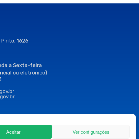
 Pinto, 1626
da a Sexta-feira
ncial ou eletrônico)
3
gov.br
gov.br
Aceitar
Ver configurações