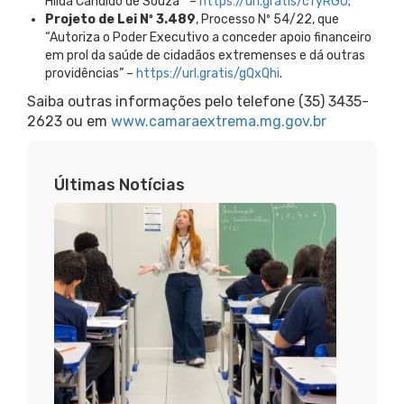
Hilda Candido de Souza’” –
https://url.gratis/cfyRGO
;
Projeto de Lei Nº 3.489
, Processo Nº 54/22, que
“Autoriza o Poder Executivo a conceder apoio financeiro
em prol da saúde de cidadãos extremenses e dá outras
providências” –
https://url.gratis/gQxQhi
.
Saiba outras informações pelo telefone (35) 3435-
2623 ou em
www.camaraextrema.mg.gov.br
Últimas Notícias