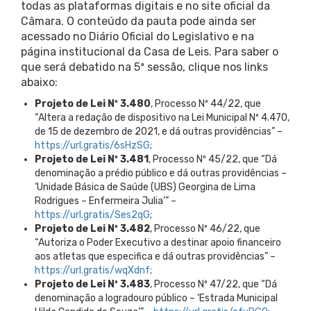
todas as plataformas digitais e no site oficial da
Câmara. O conteúdo da pauta pode ainda ser
acessado no Diário Oficial do Legislativo e na
página institucional da Casa de Leis. Para saber o
que será debatido na 5ª sessão, clique nos links
abaixo:
Projeto de Lei Nº 3.480
, Processo Nº 44/22, que
“Altera a redação de dispositivo na Lei Municipal Nº 4.470,
de 15 de dezembro de 2021, e dá outras providências” –
https://url.gratis/6sHzSG
;
Projeto de Lei Nº 3.481
, Processo Nº 45/22, que “Dá
denominação a prédio público e dá outras providências –
‘Unidade Básica de Saúde (UBS) Georgina de Lima
Rodrigues – Enfermeira Julia’” –
https://url.gratis/Ses2qG
;
Projeto de Lei Nº 3.482
, Processo Nº 46/22, que
“Autoriza o Poder Executivo a destinar apoio financeiro
aos atletas que especifica e dá outras providências” –
https://url.gratis/wqXdnf
;
Projeto de Lei Nº 3.483
, Processo Nº 47/22, que “Dá
denominação a logradouro público – ‘Estrada Municipal