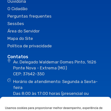
Ouvidoria
O Cidadão
Perguntas frequentes
Sessões
Área do Servidor
Mapa do Site
Política de privacidade
Contatos
Av. Delegado Waldemar Gomes Pinto, 1626
Ponte Nova - Extrema (MG)
CEP: 37642-350
Horário de atendimento: Segunda a Sexta-
feira
Das 8:00 às 17:00 horas (presencial ou
eletrônico)
(35) 3435-3496
(35) 3435-2623
Usamos cookies para proporcionar melhor desempenho, experiência de
(35) 3435-1112
(35) 3435-3063