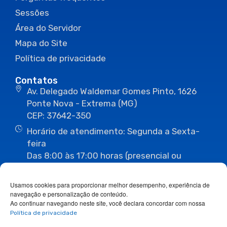
Sessões
Área do Servidor
Mapa do Site
Política de privacidade
Contatos
Av. Delegado Waldemar Gomes Pinto, 1626
Ponte Nova - Extrema (MG)
CEP: 37642-350
Horário de atendimento: Segunda a Sexta-
feira
Das 8:00 às 17:00 horas (presencial ou
eletrônico)
(35) 3435-3496
(35) 3435-2623
Usamos cookies para proporcionar melhor desempenho, experiência de
(35) 3435-1112
(35) 3435-3063
navegação e personalização de conteúdo.
ouvidoria@camaraextrema.mg.gov.br
Ao continuar navegando neste site, você declara concordar com nossa
imprensa@camaraextrema.mg.gov.br
Política de privacidade
Siga-nos: