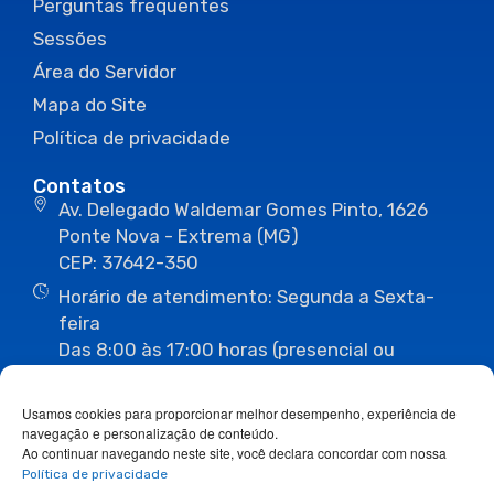
Perguntas frequentes
Sessões
Área do Servidor
Mapa do Site
Política de privacidade
Contatos
Av. Delegado Waldemar Gomes Pinto, 1626
Ponte Nova - Extrema (MG)
CEP: 37642-350
Horário de atendimento: Segunda a Sexta-
feira
Das 8:00 às 17:00 horas (presencial ou
eletrônico)
(35) 3435-3496
(35) 3435-2623
Usamos cookies para proporcionar melhor desempenho, experiência de
(35) 3435-1112
(35) 3435-3063
navegação e personalização de conteúdo.
ouvidoria@camaraextrema.mg.gov.br
Ao continuar navegando neste site, você declara concordar com nossa
imprensa@camaraextrema.mg.gov.br
Política de privacidade
Siga-nos: