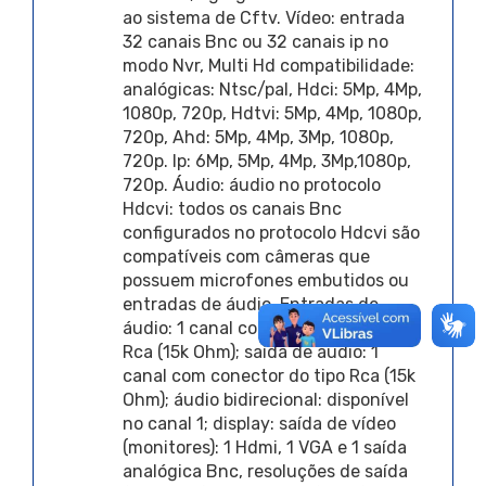
ao sistema de Cftv. Vídeo: entrada
32 canais Bnc ou 32 canais ip no
modo Nvr, Multi Hd compatibilidade:
analógicas: Ntsc/pal, Hdci: 5Mp, 4Mp,
1080p, 720p, Hdtvi: 5Mp, 4Mp, 1080p,
720p, Ahd: 5Mp, 4Mp, 3Mp, 1080p,
720p. Ip: 6Mp, 5Mp, 4Mp, 3Mp,1080p,
720p. Áudio: áudio no protocolo
Hdcvi: todos os canais Bnc
configurados no protocolo Hdcvi são
compatíveis com câmeras que
possuem microfones embutidos ou
entradas de áudio. Entradas de
áudio: 1 canal com conector do tipo
Rca (15k Ohm); saída de áudio: 1
canal com conector do tipo Rca (15k
Ohm); áudio bidirecional: disponível
no canal 1; display: saída de vídeo
(monitores): 1 Hdmi, 1 VGA e 1 saída
analógica Bnc, resoluções de saída