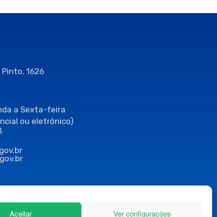
 Pinto, 1626
da a Sexta-feira
ncial ou eletrônico)
3
gov.br
gov.br
Aceitar
Ver configurações