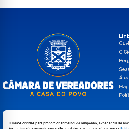
Lin
Ouvi
O C
Per
Ses
Área
Map
Polí
Usamos cookies para proporcionar melhor desempenho, experiência de nav
Ao continuar navegando neste site, você declara concordar com nossa
Polít