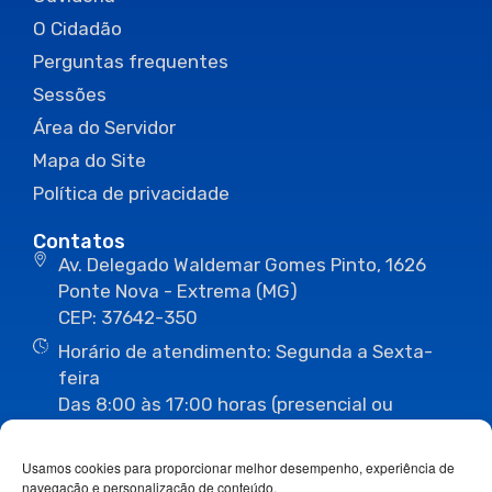
O Cidadão
Perguntas frequentes
Sessões
Área do Servidor
Mapa do Site
Política de privacidade
Contatos
Av. Delegado Waldemar Gomes Pinto, 1626
Ponte Nova - Extrema (MG)
CEP: 37642-350
Horário de atendimento: Segunda a Sexta-
feira
Das 8:00 às 17:00 horas (presencial ou
eletrônico)
(35) 3435-3496
(35) 3435-2623
Usamos cookies para proporcionar melhor desempenho, experiência de
(35) 3435-1112
(35) 3435-3063
navegação e personalização de conteúdo.