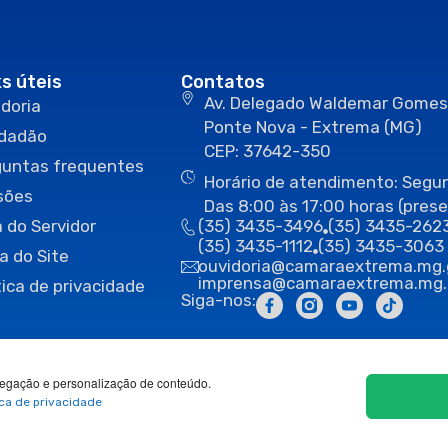
ks úteis
Contatos
Av. Delegado Waldemar Gomes
doria
Ponte Nova - Extrema (MG)
idadão
CEP: 37642-350
guntas frequentes
Horário de atendimento: Segun
sões
Das 8:00 às 17:00 horas (prese
 do Servidor
(35) 3435-3496
(35) 3435-262
(35) 3435-1112
(35) 3435-3063
a do Site
ouvidoria@camaraextrema.mg.
imprensa@camaraextrema.mg.
tica de privacidade
Siga-nos:
egação e personalização de conteúdo.
ica de privacidade