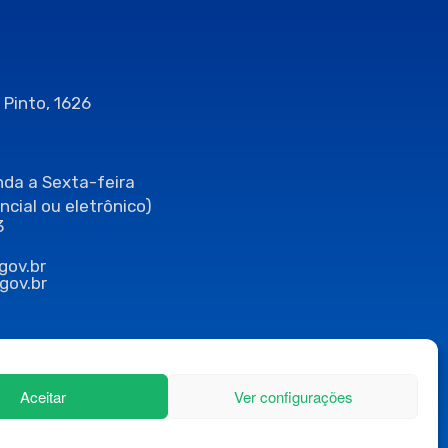
 Pinto, 1626
da a Sexta-feira
ncial ou eletrônico)
3
gov.br
gov.br
Aceitar
Ver configurações