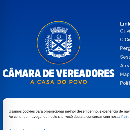
Lin
Ouvi
O C
Per
Ses
Área
Map
Polí
Usamos cookies para proporcionar melhor desempenho, experiência de nav
Ao continuar navegando neste site, você declara concordar com nossa
Polít
Copyright 2026© Todos os direitos reservados.