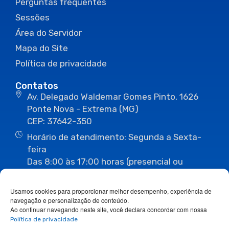
Perguntas frequentes
Sessões
Área do Servidor
Mapa do Site
Política de privacidade
Contatos
Av. Delegado Waldemar Gomes Pinto, 1626
Ponte Nova - Extrema (MG)
CEP: 37642-350
Horário de atendimento: Segunda a Sexta-
feira
Das 8:00 às 17:00 horas (presencial ou
eletrônico)
(35) 3435-3496
(35) 3435-2623
Usamos cookies para proporcionar melhor desempenho, experiência de
(35) 3435-1112
(35) 3435-3063
navegação e personalização de conteúdo.
ouvidoria@camaraextrema.mg.gov.br
Ao continuar navegando neste site, você declara concordar com nossa
imprensa@camaraextrema.mg.gov.br
Política de privacidade
Siga-nos: