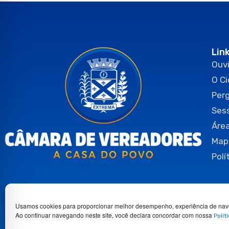
Lin
Ouvi
O C
Per
Ses
Área
Map
Polí
Usamos cookies para proporcionar melhor desempenho, experiência de nav
Ao continuar navegando neste site, você declara concordar com nossa
Polít