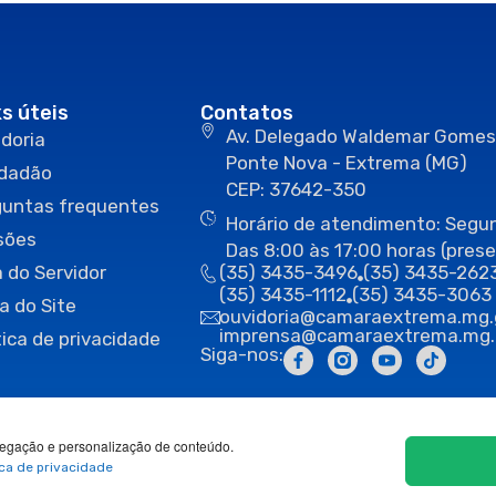
ks úteis
Contatos
Av. Delegado Waldemar Gomes
doria
Ponte Nova - Extrema (MG)
idadão
CEP: 37642-350
guntas frequentes
Horário de atendimento: Segun
sões
Das 8:00 às 17:00 horas (prese
 do Servidor
(35) 3435-3496
(35) 3435-262
(35) 3435-1112
(35) 3435-3063
a do Site
ouvidoria@camaraextrema.mg.
imprensa@camaraextrema.mg.
tica de privacidade
Siga-nos:
egação e personalização de conteúdo.
ica de privacidade