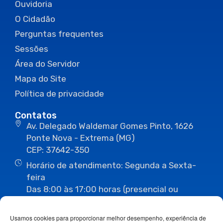
Ouvidoria
O Cidadão
Perguntas frequentes
Sessões
Área do Servidor
Mapa do Site
Política de privacidade
Contatos
Av. Delegado Waldemar Gomes Pinto, 1626
Ponte Nova - Extrema (MG)
CEP: 37642-350
Horário de atendimento: Segunda a Sexta-
feira
Das 8:00 às 17:00 horas (presencial ou
eletrônico)
(35) 3435-3496
(35) 3435-2623
Usamos cookies para proporcionar melhor desempenho, experiência de
(35) 3435-1112
(35) 3435-3063