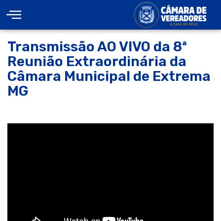
Transmissão AO VIVO da 8ª
Reunião Extraordinária da
Câmara Municipal de Extrema
MG