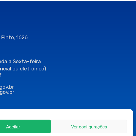
 Pinto, 1626
da a Sexta-feira
ncial ou eletrônico)
3
gov.br
gov.br
Aceitar
Ver configurações