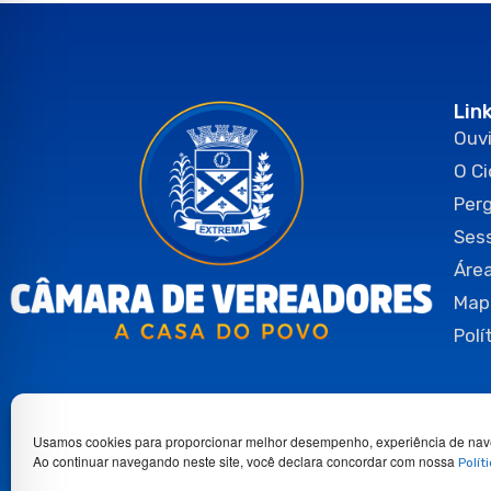
Lin
Ouvi
O C
Per
Ses
Área
Map
Polí
Usamos cookies para proporcionar melhor desempenho, experiência de nav
Ao continuar navegando neste site, você declara concordar com nossa
Polít