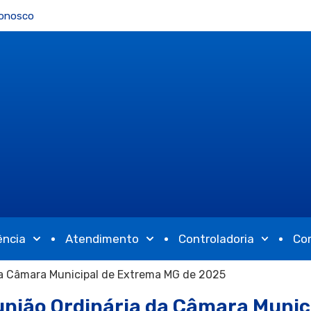
Conosco
ência
Atendimento
Controladoria
Co
da Câmara Municipal de Extrema MG de 2025
união Ordinária da Câmara Munic