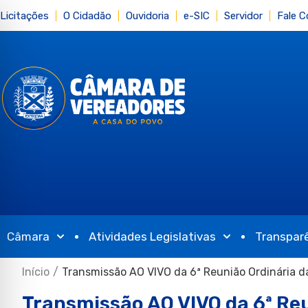
Licitações
O Cidadão
Ouvidoria
e-SIC
Servidor
Fale 
Câmara
Atividades Legislativas
Transpar
Início
/
Transmissão AO VIVO da 6ª Reunião Ordinária 
Transmissão AO VIVO da 6ª Re