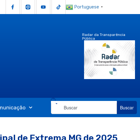
Portuguese
▼
Radar da Transparência
Pública
municação
Buscar
ipal de Extrema MG de 2025