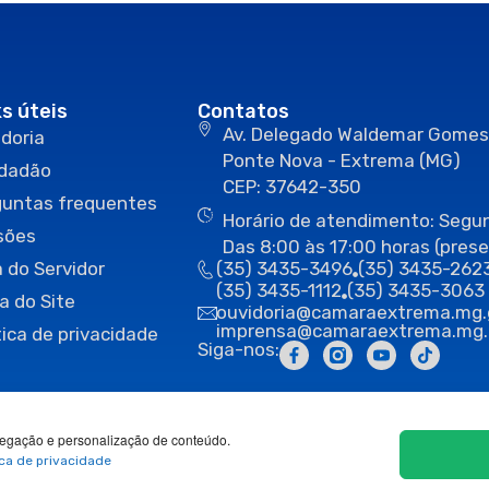
ks úteis
Contatos
Av. Delegado Waldemar Gomes
doria
Ponte Nova - Extrema (MG)
idadão
CEP: 37642-350
guntas frequentes
Horário de atendimento: Segun
sões
Das 8:00 às 17:00 horas (prese
 do Servidor
(35) 3435-3496
(35) 3435-262
(35) 3435-1112
(35) 3435-3063
a do Site
ouvidoria@camaraextrema.mg.
imprensa@camaraextrema.mg.
tica de privacidade
Siga-nos:
egação e personalização de conteúdo.
ica de privacidade