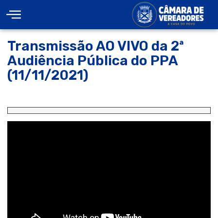
Transmissão AO VIVO da 2ª
Audiência Pública do PPA
(11/11/2021)