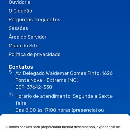
Ouvidoria
O Cidadão
Perguntas frequentes
Sessões
Área do Servidor
Mapa do Site
Política de privacidade
Contatos
Av. Delegado Waldemar Gomes Pinto, 1626
Ponte Nova - Extrema (MG)
CEP: 37642-350
Horário de atendimento: Segunda a Sexta-
feira
Das 8:00 às 17:00 horas (presencial ou
eletrônico)
(35) 3435-3496
(35) 3435-2623
Usamos cookies para proporcionar melhor desempenho, experiência de
(35) 3435-1112
(35) 3435-3063