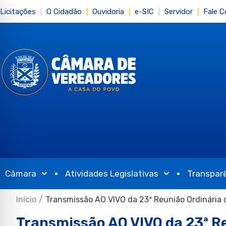
Licitações
O Cidadão
Ouvidoria
e-SIC
Servidor
Fale 
Câmara
Atividades Legislativas
Transpar
Início
/
Transmissão AO VIVO da 23ª Reunião Ordinária
Transmissão AO VIVO da 23ª R