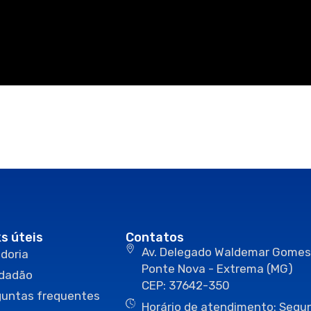
ks úteis
Contatos
Av. Delegado Waldemar Gomes
doria
Ponte Nova - Extrema (MG)
idadão
CEP: 37642-350
guntas frequentes
Horário de atendimento: Segun