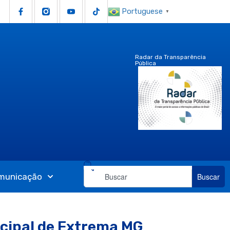
Portuguese
▼
Radar da Transparência
Pública
municação
Buscar
cipal de Extrema MG