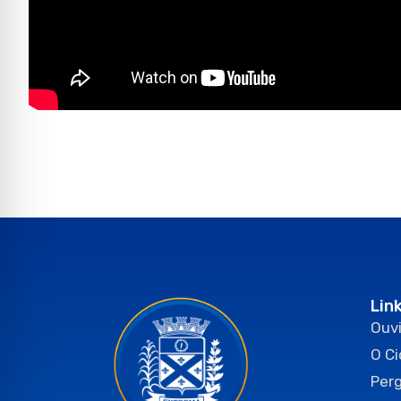
Lin
Ouvi
O C
Per