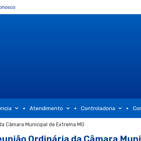
Conosco
ência
Atendimento
Controladoria
Co
 da Câmara Municipal de Extrema MG
eunião Ordinária da Câmara Muni