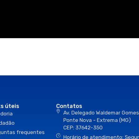
ks úteis
Contatos
Av. Delegado Waldemar Gomes
doria
Ponte Nova - Extrema (MG)
idadão
CEP: 37642-350
guntas frequentes
Horário de atendimento: Segun