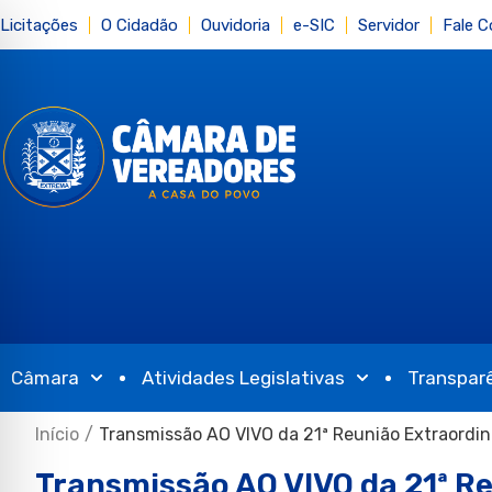
Licitações
O Cidadão
Ouvidoria
e-SIC
Servidor
Fale 
Câmara
Atividades Legislativas
Transpar
Início
/
Transmissão AO VIVO da 21ª Reunião Extraordi
Transmissão AO VIVO da 21ª R