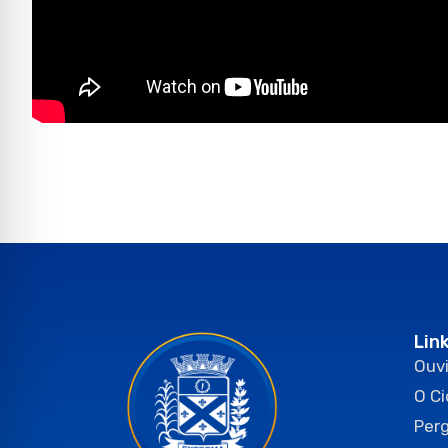
Lin
Ouvi
O C
Per