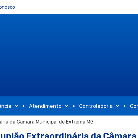
Conosco
ência
Atendimento
Controladoria
Co
nária da Câmara Municipal de Extrema MG
eunião Extraordinária da Câmara