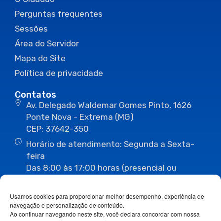
Perguntas frequentes
Sessões
Área do Servidor
Mapa do Site
Política de privacidade
Contatos
Av. Delegado Waldemar Gomes Pinto, 1626
Ponte Nova - Extrema (MG)
CEP: 37642-350
Horário de atendimento: Segunda a Sexta-
feira
Das 8:00 às 17:00 horas (presencial ou
eletrônico)
(35) 3435-3496
(35) 3435-2623
Usamos cookies para proporcionar melhor desempenho, experiência de
(35) 3435-1112
(35) 3435-3063
navegação e personalização de conteúdo.
ouvidoria@camaraextrema.mg.gov.br
Ao continuar navegando neste site, você declara concordar com nossa
imprensa@camaraextrema.mg.gov.br