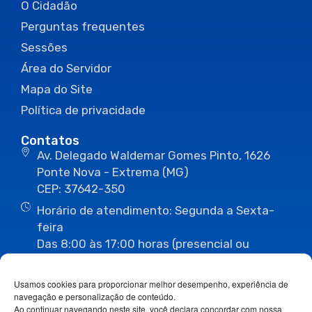
O Cidadão
Perguntas frequentes
Sessões
Área do Servidor
Mapa do Site
Política de privacidade
Contatos
Av. Delegado Waldemar Gomes Pinto, 1626
Ponte Nova - Extrema (MG)
CEP: 37642-350
Horário de atendimento: Segunda a Sexta-
feira
Das 8:00 às 17:00 horas (presencial ou
eletrônico)
(35) 3435-3496
(35) 3435-2623
Usamos cookies para proporcionar melhor desempenho, experiência de
(35) 3435-1112
(35) 3435-3063
navegação e personalização de conteúdo.
ouvidoria@camaraextrema.mg.gov.br
Ao continuar navegando neste site, você declara concordar com nossa