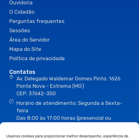
Ouvidoria
O Cidadão
Perguntas frequentes
Sessões
Área do Servidor
Mapa do Site
Política de privacidade
Contatos
Av. Delegado Waldemar Gomes Pinto, 1626
Ponte Nova - Extrema (MG)
CEP: 37642-350
Horário de atendimento: Segunda a Sexta-
feira
Das 8:00 às 17:00 horas (presencial ou
eletrônico)
(35) 3435-3496
(35) 3435-2623
Usamos cookies para proporcionar melhor desempenho, experiência de
(35) 3435-1112
(35) 3435-3063