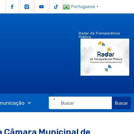
Portuguese
▼
Radar da Transparência
Pública
municação
Buscar
a Câmara Municipal de