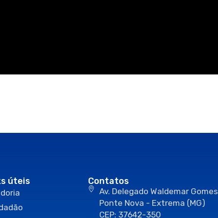
ks úteis
Contatos
Av. Delegado Waldemar Gomes
doria
Ponte Nova - Extrema (MG)
idadão
CEP: 37642-350