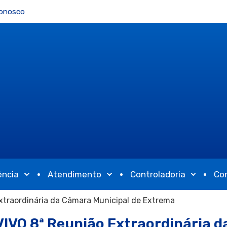
Conosco
ência
Atendimento
Controladoria
Co
xtraordinária da Câmara Municipal de Extrema
VIVO 8ª Reunião Extraordinária d