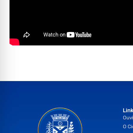
Lin
Ouvi
O C