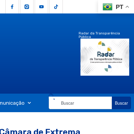
PT
Radar da Transparência
Pública
municação
Buscar
a Câmara de Extrema