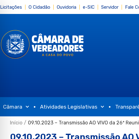
Licitações
O Cidadão
Ouvidoria
e-SIC
Servidor
Fale 
Câmara
Atividades Legislativas
Transpar
Início
/
09.10.2023 – Transmissão AO VIVO da 26ª Reun
09.10.2023 – Transmissão AO 