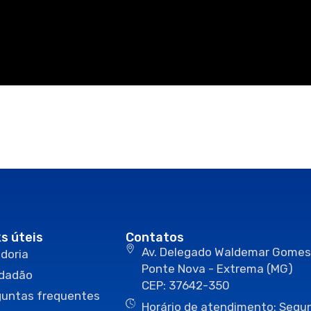
ks úteis
Contatos
Av. Delegado Waldemar Gomes
doria
Ponte Nova - Extrema (MG)
idadão
CEP: 37642-350
guntas frequentes
Horário de atendimento: Segun