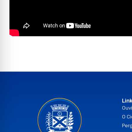
Lin
Ouvi
O C
Per