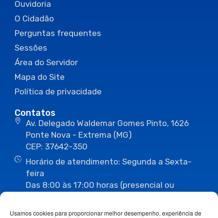
Ouvidoria
O Cidadão
Perguntas frequentes
Sessões
Área do Servidor
Mapa do Site
Política de privacidade
Contatos
Av. Delegado Waldemar Gomes Pinto, 1626
Ponte Nova - Extrema (MG)
CEP: 37642-350
Horário de atendimento: Segunda a Sexta-
feira
Das 8:00 às 17:00 horas (presencial ou
eletrônico)
(35) 3435-3496
(35) 3435-2623
Usamos cookies para proporcionar melhor desempenho, experiência de
(35) 3435-1112
(35) 3435-3063