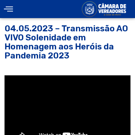
04.05.2023 – Transmissão AO
VIVO Solenidade em
Homenagem aos Heróis da
Pandemia 2023