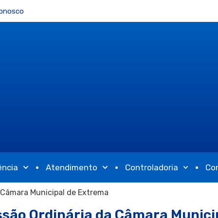
Conosco
ência
Atendimento
Controladoria
Co
a Câmara Municipal de Extrema
ssão Ordinária da Câmara Munici