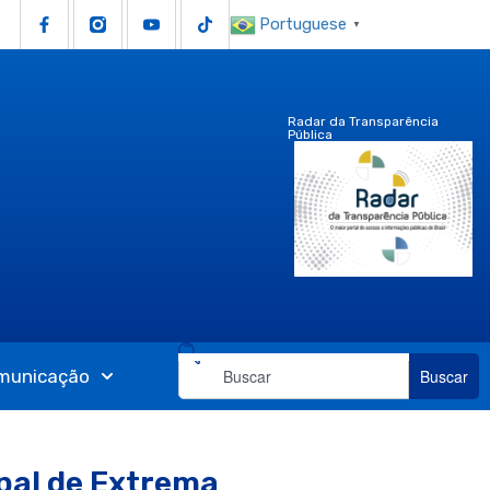
Portuguese
▼
Radar da Transparência
Pública
municação
Buscar
pal de Extrema