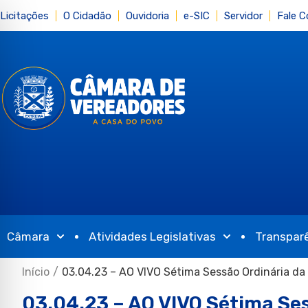
Licitações
O Cidadão
Ouvidoria
e-SIC
Servidor
Fale 
Câmara
Atividades Legislativas
Transpar
Início
/
03.04.23 – AO VIVO Sétima Sessão Ordinária d
03.04.23 – AO VIVO Sétima Se