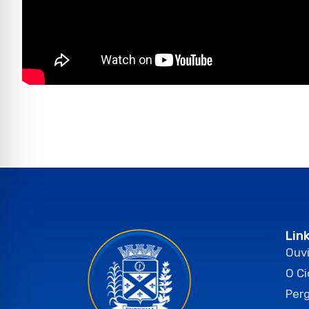
Lin
Ouvi
O C
Per