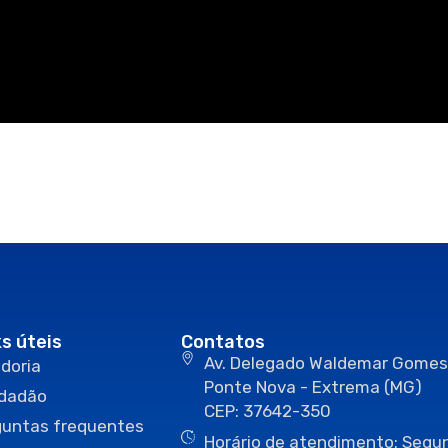
ks úteis
Contatos
Av. Delegado Waldemar Gomes
doria
Ponte Nova - Extrema (MG)
idadão
CEP: 37642-350
guntas frequentes
Horário de atendimento: Segun