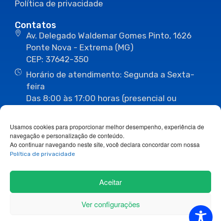
Política de privacidade
Contatos
Av. Delegado Waldemar Gomes Pinto, 1626
Ponte Nova - Extrema (MG)
CEP: 37642-350
Horário de atendimento: Segunda a Sexta-
feira
Das 8:00 às 17:00 horas (presencial ou
eletrônico)
(35) 3435-3496
(35) 3435-2623
Usamos cookies para proporcionar melhor desempenho, experiência de
(35) 3435-1112
(35) 3435-3063
navegação e personalização de conteúdo.
ouvidoria@camaraextrema.mg.gov.br
Ao continuar navegando neste site, você declara concordar com nossa
imprensa@camaraextrema.mg.gov.br
Política de privacidade
Siga-nos:
Aceitar
Ver configurações