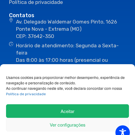
Política de privacidade
Contatos
Av. Delegado Waldemar Gomes Pinto, 1626
Ponte Nova - Extrema (MG)
CEP: 37642-350
Horário de atendimento: Segunda a Sexta-
feira
Das 8:00 às 17:00 horas (presencial ou
eletrônico)
(35) 3435-3496
(35) 3435-2623
Usamos cookies para proporcionar melhor desempenho, experiência de
(35) 3435-1112
(35) 3435-3063
navegação e personalização de conteúdo.
ouvidoria@camaraextrema.mg.gov.br
Ao continuar navegando neste site, você declara concordar com nossa
imprensa@camaraextrema.mg.gov.br
Política de privacidade
Siga-nos:
Aceitar
Ver configurações