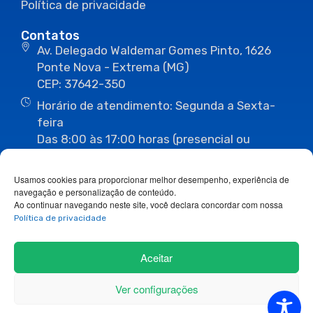
Política de privacidade
Contatos
Av. Delegado Waldemar Gomes Pinto, 1626
Ponte Nova - Extrema (MG)
CEP: 37642-350
Horário de atendimento: Segunda a Sexta-
feira
Das 8:00 às 17:00 horas (presencial ou
eletrônico)
(35) 3435-3496
(35) 3435-2623
Usamos cookies para proporcionar melhor desempenho, experiência de
(35) 3435-1112
(35) 3435-3063
navegação e personalização de conteúdo.
ouvidoria@camaraextrema.mg.gov.br
Ao continuar navegando neste site, você declara concordar com nossa
imprensa@camaraextrema.mg.gov.br
Política de privacidade
Siga-nos:
Aceitar
Ver configurações