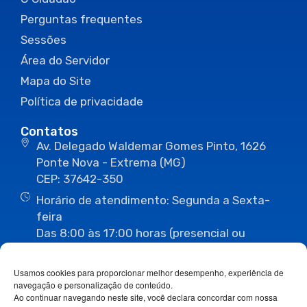
Perguntas frequentes
Sessões
Área do Servidor
Mapa do Site
Política de privacidade
Contatos
Av. Delegado Waldemar Gomes Pinto, 1626
Ponte Nova - Extrema (MG)
CEP: 37642-350
Horário de atendimento: Segunda a Sexta-
feira
Das 8:00 às 17:00 horas (presencial ou
eletrônico)
(35) 3435-3496
(35) 3435-2623
Usamos cookies para proporcionar melhor desempenho, experiência de
(35) 3435-1112
(35) 3435-3063
navegação e personalização de conteúdo.
ouvidoria@camaraextrema.mg.gov.br
Ao continuar navegando neste site, você declara concordar com nossa
imprensa@camaraextrema.mg.gov.br