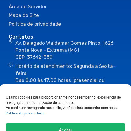
Área do Servidor
Mapa do Site
Política de privacidade
Contatos
Av. Delegado Waldemar Gomes Pinto, 1626
Ponte Nova - Extrema (MG)
CEP: 37642-350
Horário de atendimento: Segunda a Sexta-
feira
Das 8:00 às 17:00 horas (presencial ou
eletrônico)
(35) 3435-3496
(35) 3435-2623
Usamos cookies para proporcionar melhor desempenho, experiência de
(35) 3435-1112
(35) 3435-3063
navegação e personalização de conteúdo.
ouvidoria@camaraextrema.mg.gov.br
Ao continuar navegando neste site, você declara concordar com nossa
imprensa@camaraextrema.mg.gov.br
Política de privacidade
Siga-nos:
Aceitar