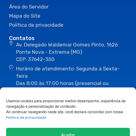
Área do Servidor
Mapa do Site
Política de privacidade
Contatos
Av. Delegado Waldemar Gomes Pinto, 1626
Ponte Nova - Extrema (MG)
CEP: 37642-350
Horário de atendimento: Segunda a Sexta-
feira
Das 8:00 às 17:00 horas (presencial ou
eletrônico)
(35) 3435-3496
(35) 3435-2623
Usamos cookies para proporcionar melhor desempenho, experiência de
(35) 3435-1112
(35) 3435-3063
navegação e personalização de conteúdo.
ouvidoria@camaraextrema.mg.gov.br
Ao continuar navegando neste site, você declara concordar com nossa
imprensa@camaraextrema.mg.gov.br
Política de privacidade
Siga-nos:
Aceitar