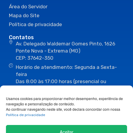
Área do Servidor
Mapa do Site
Política de privacidade
Contatos
Av. Delegado Waldemar Gomes Pinto, 1626
Ponte Nova - Extrema (MG)
CEP: 37642-350
Horário de atendimento: Segunda a Sexta-
feira
Das 8:00 às 17:00 horas (presencial ou
eletrônico)
(35) 3435-3496
(35) 3435-2623
Usamos cookies para proporcionar melhor desempenho, experiência de
(35) 3435-1112
(35) 3435-3063
navegação e personalização de conteúdo.
ouvidoria@camaraextrema.mg.gov.br
Ao continuar navegando neste site, você declara concordar com nossa
imprensa@camaraextrema.mg.gov.br
Política de privacidade
Siga-nos:
Aceitar