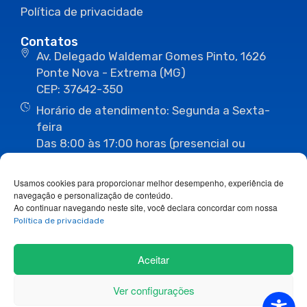
Política de privacidade
Contatos
Av. Delegado Waldemar Gomes Pinto, 1626
Ponte Nova - Extrema (MG)
CEP: 37642-350
Horário de atendimento: Segunda a Sexta-
feira
Das 8:00 às 17:00 horas (presencial ou
eletrônico)
(35) 3435-3496
(35) 3435-2623
Usamos cookies para proporcionar melhor desempenho, experiência de
(35) 3435-1112
(35) 3435-3063
navegação e personalização de conteúdo.
ouvidoria@camaraextrema.mg.gov.br
Ao continuar navegando neste site, você declara concordar com nossa
imprensa@camaraextrema.mg.gov.br
Política de privacidade
Siga-nos:
Aceitar
Ver configurações