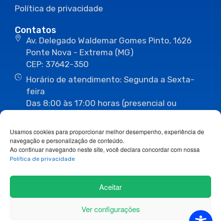
Política de privacidade
Contatos
Av. Delegado Waldemar Gomes Pinto, 1626
Ponte Nova - Extrema (MG)
CEP: 37642-350
Horário de atendimento: Segunda a Sexta-
feira
Das 8:00 às 17:00 horas (presencial ou
eletrônico)
(35) 3435-3496
(35) 3435-2623
Usamos cookies para proporcionar melhor desempenho, experiência de
(35) 3435-1112
(35) 3435-3063
navegação e personalização de conteúdo.
ouvidoria@camaraextrema.mg.gov.br
Ao continuar navegando neste site, você declara concordar com nossa
imprensa@camaraextrema.mg.gov.br
Política de privacidade
Siga-nos:
Aceitar
Ver configurações