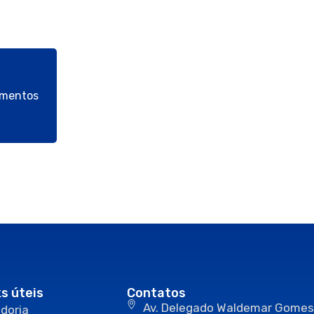
umentos
ks úteis
Contatos
Av. Delegado Waldemar Gomes
doria