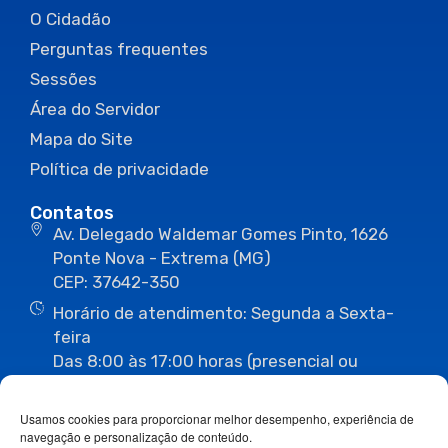
O Cidadão
Perguntas frequentes
Sessões
Área do Servidor
Mapa do Site
Política de privacidade
Contatos
Av. Delegado Waldemar Gomes Pinto, 1626
Ponte Nova - Extrema (MG)
CEP: 37642-350
Horário de atendimento: Segunda a Sexta-
feira
Das 8:00 às 17:00 horas (presencial ou
eletrônico)
(35) 3435-3496
(35) 3435-2623
Usamos cookies para proporcionar melhor desempenho, experiência de
(35) 3435-1112
(35) 3435-3063
navegação e personalização de conteúdo.
ouvidoria@camaraextrema.mg.gov.br