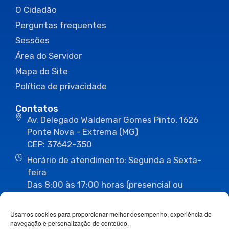
O Cidadão
Perguntas frequentes
Sessões
Área do Servidor
Mapa do Site
Política de privacidade
Contatos
Av. Delegado Waldemar Gomes Pinto, 1626
Ponte Nova - Extrema (MG)
CEP: 37642-350
Horário de atendimento: Segunda a Sexta-
feira
Das 8:00 às 17:00 horas (presencial ou
eletrônico)
(35) 3435-3496
(35) 3435-2623
Usamos cookies para proporcionar melhor desempenho, experiência de
(35) 3435-1112
(35) 3435-3063
navegação e personalização de conteúdo.
ouvidoria@camaraextrema.mg.gov.br