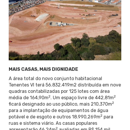
MAIS CASAS, MAIS DIGNIDADE
A área total do novo conjunto habitacional
Tenentes VI terá 56.832.419m2 distribuída em nove
quadras contabilizadas por 125 lotes com área
2
2
média de 164,90m
. Um espaço livre de 442,81m
2
ficará designado ao uso público, mais 210,370m
para a implantação de equipamentos de água
2
potável e de esgoto e outros 18.990,269m
para
ruas e sistema viário. As casas populares
2
apresentarão 46,24m
avaliadas em R$ 154 mil.