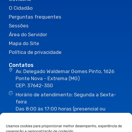
O Cidadão
Perguntas frequentes
Sessões
Área do Servidor
Mapa do Site
Política de privacidade
Contatos
Av. Delegado Waldemar Gomes Pinto, 1626
Ponte Nova - Extrema (MG)
CEP: 37642-350
Horário de atendimento: Segunda a Sexta-
feira
Das 8:00 às 17:00 horas (presencial ou
eletrônico)
(35) 3435-3496
(35) 3435-2623
Usamos cookies para proporcionar melhor desempenho, experiência de
(35) 3435-1112
(35) 3435-3063
navegação e personalização de conteúdo.