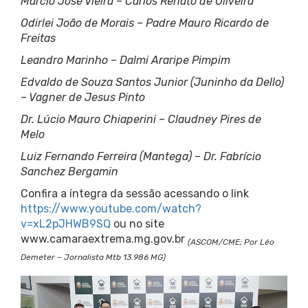
Marcio José Vieira – Carlos Renato de Oliveira
Odirlei João de Morais – Padre Mauro Ricardo de
Freitas
Leandro Marinho – Dalmi Araripe Pimpim
Edvaldo de Souza Santos Junior (Juninho da Dello)
– Vagner de Jesus Pinto
Dr. Lúcio Mauro Chiaperini – Claudney Pires de
Melo
Luiz Fernando Ferreira (Mantega) – Dr. Fabrício
Sanchez Bergamin
Confira a íntegra da sessão acessando o link
https://www.youtube.com/watch?
v=xL2pJHWB9SQ
ou no site
www.camaraextrema.mg.gov.br
(ASCOM/CME; Por Léo
Demeter – Jornalista Mtb 13.986 MG)