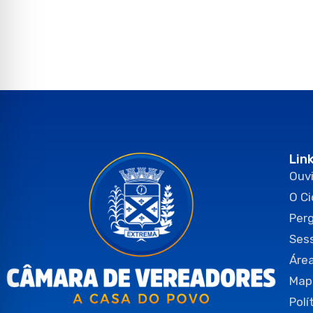
Lin
Ouvi
O C
Per
Ses
Área
Map
Polí