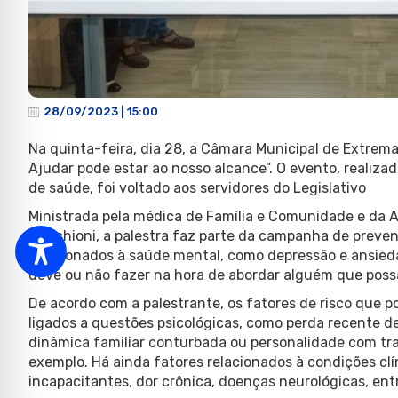
28/09/2023 | 15:00
Na quinta-feira, dia 28, a Câmara Municipal de Extrem
Ajudar pode estar ao nosso alcance”. O evento, realiz
de saúde, foi voltado aos servidores do Legislativo
Ministrada pela médica de Família e Comunidade e da 
Muschioni, a palestra faz parte da campanha de preven
relacionados à saúde mental, como depressão e ansieda
deve ou não fazer na hora de abordar alguém que poss
De acordo com a palestrante, os fatores de risco que p
ligados a questões psicológicas, como perda recente d
dinâmica familiar conturbada ou personalidade com tra
exemplo. Há ainda fatores relacionados à condições cl
incapacitantes, dor crônica, doenças neurológicas, ent