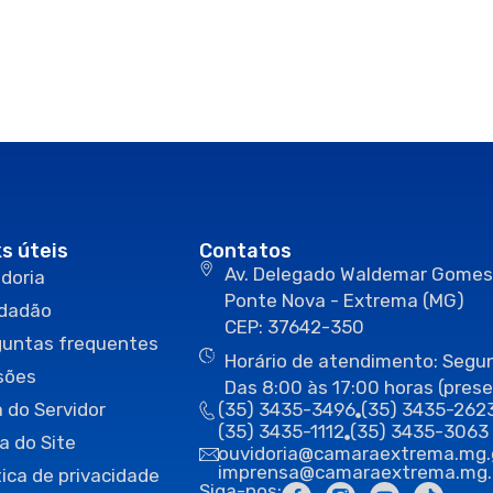
ks úteis
Contatos
Av. Delegado Waldemar Gomes
doria
Ponte Nova - Extrema (MG)
idadão
CEP: 37642-350
guntas frequentes
Horário de atendimento: Segun
sões
Das 8:00 às 17:00 horas (prese
 do Servidor
(35) 3435-3496
(35) 3435-262
(35) 3435-1112
(35) 3435-3063
a do Site
ouvidoria@camaraextrema.mg.
imprensa@camaraextrema.mg.
tica de privacidade
Siga-nos: