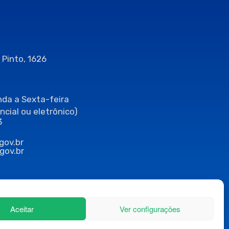
 Pinto, 1626
da a Sexta-feira
ncial ou eletrônico)
3
gov.br
gov.br
Aceitar
Ver configurações