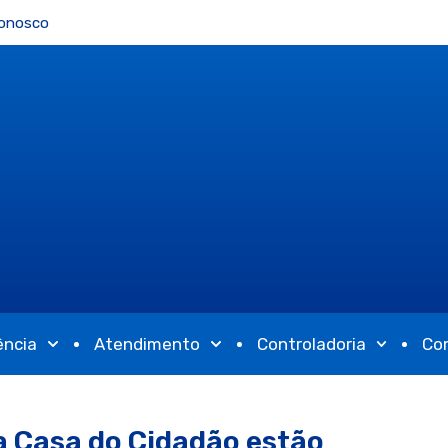
Conosco
ência
Atendimento
Controladoria
Co
da Casa do Cidadão estão