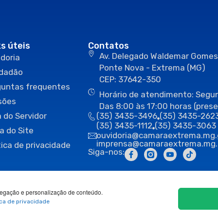
ks úteis
Contatos
Av. Delegado Waldemar Gomes
doria
Ponte Nova - Extrema (MG)
idadão
CEP: 37642-350
guntas frequentes
Horário de atendimento: Segun
sões
Das 8:00 às 17:00 horas (prese
 do Servidor
(35) 3435-3496
(35) 3435-262
(35) 3435-1112
(35) 3435-3063
a do Site
ouvidoria@camaraextrema.mg.
imprensa@camaraextrema.mg.
tica de privacidade
Siga-nos:
egação e personalização de conteúdo.
ica de privacidade