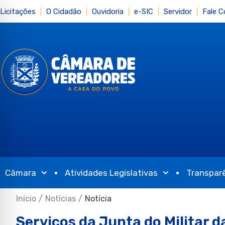
Licitações
O Cidadão
Ouvidoria
e-SIC
Servidor
Fale 
Câmara
Atividades Legislativas
Transpar
Início
/
Notícias
/
Notícia
Serviços da Junta do Militar 