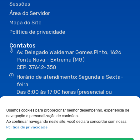
Sessões
Área do Servidor
Mapa do Site
Política de privacidade
Contatos
Av. Delegado Waldemar Gomes Pinto, 1626
Ponte Nova - Extrema (MG)
CEP: 37642-350
Horário de atendimento: Segunda a Sexta-
feira
Das 8:00 às 17:00 horas (presencial ou
eletrônico)
(35) 3435-3496
(35) 3435-2623
Usamos cookies para proporcionar melhor desempenho, experiência de
(35) 3435-1112
(35) 3435-3063
navegação e personalização de conteúdo.
ouvidoria@camaraextrema.mg.gov.br
Ao continuar navegando neste site, você declara concordar com nossa
imprensa@camaraextrema.mg.gov.br
Política de privacidade
Siga-nos: