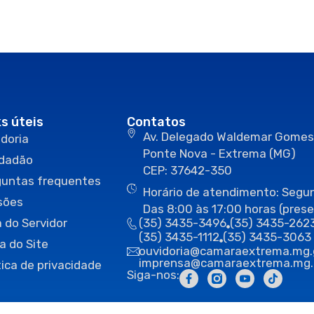
ks úteis
Contatos
Av. Delegado Waldemar Gomes
doria
Ponte Nova - Extrema (MG)
idadão
CEP: 37642-350
guntas frequentes
Horário de atendimento: Segun
sões
Das 8:00 às 17:00 horas (prese
 do Servidor
(35) 3435-3496
(35) 3435-262
(35) 3435-1112
(35) 3435-3063
a do Site
ouvidoria@camaraextrema.mg.
imprensa@camaraextrema.mg.
tica de privacidade
Siga-nos: