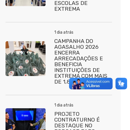
ESCOLAS DE
EXTREMA
1 dia atrás
CAMPANHA DO
AGASALHO 2026
ENCERRA
ARRECADAÇÕES E
BENEFICIA
INSTITUIÇÕES DE
EXTREMA COM MAIS
DE 1,8 MIL DOAÇÕES
1 dia atrás
PROJETO
CONTRATURNO É
DESTAQUE NO