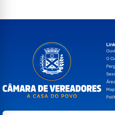
Lin
Ouvi
O C
Per
Ses
Área
Map
Polí