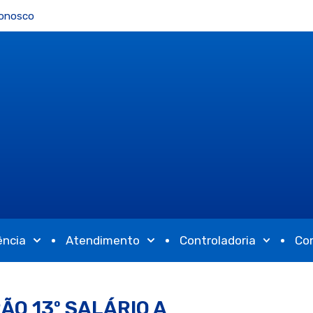
Conosco
ência
Atendimento
Controladoria
Co
O 13º SALÁRIO A