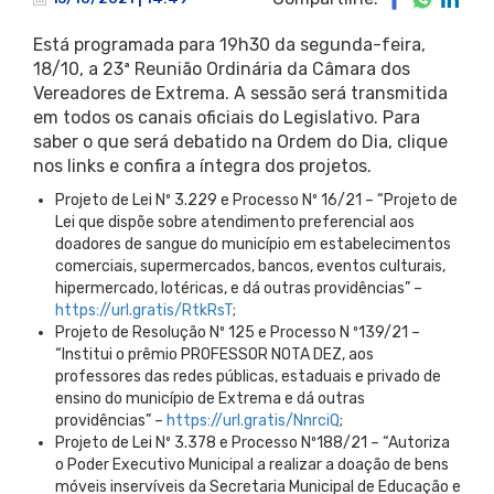
Está programada para 19h30 da segunda-feira,
18/10, a 23ª Reunião Ordinária da Câmara dos
Vereadores de Extrema. A sessão será transmitida
em todos os canais oficiais do Legislativo. Para
saber o que será debatido na Ordem do Dia, clique
nos links e confira a íntegra dos projetos.
Projeto de Lei Nº 3.229 e Processo Nº 16/21 – “Projeto de
Lei que dispõe sobre atendimento preferencial aos
doadores de sangue do município em estabelecimentos
comerciais, supermercados, bancos, eventos culturais,
hipermercado, lotéricas, e dá outras providências” –
https://url.gratis/RtkRsT
;
Projeto de Resolução Nº 125 e Processo N º139/21 –
“Institui o prêmio PROFESSOR NOTA DEZ, aos
professores das redes públicas, estaduais e privado de
ensino do município de Extrema e dá outras
providências” –
https://url.gratis/NnrciQ
;
Projeto de Lei Nº 3.378 e Processo Nº188/21 – “Autoriza
o Poder Executivo Municipal a realizar a doação de bens
móveis inservíveis da Secretaria Municipal de Educação e