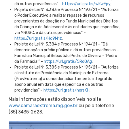
dá outras providências” –
https://url.gratis/wKwEpy
;
Projeto de Lei Nº 3.383 e Processo Nº 193/21 – “Autoriza
o Poder Executivo a realizar repasse de recursos
provenientes de doação no Fundo Municipal dos Direitos
da Criança e do Adolescente às entidades que especifica,
via MROSC, e dá outras providências” –
https://url.gratis/Hc9M1z
;
Projeto de Lei Nº 3.384 e Processo Nº 194/21 – “Dá
denominação a prédio público e dá outras providências –
Farmácia Municipal Sebastião Pedro de Oliveira – ‘Pedro
da Farmácia’” –
https://url.gratis/5RoQAg
;
Projeto de Lei Nº 3.385 e Processo Nº 195/21 – “Autoriza
o Instituto de Previdência do Município de Extrema
(PrevExtrema) a conceder adiantamento integral do
abono anual em data que especifica e dá outras
providências” –
https://url.gratis/norsKH
.
Mais informações estão disponíveis no site
www.camaraextrema.mg.gov.br
ou pelo telefone
(35) 3435-2623.