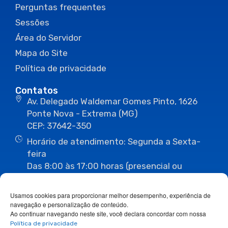
Perguntas frequentes
Sessões
Área do Servidor
Mapa do Site
Política de privacidade
Contatos
Av. Delegado Waldemar Gomes Pinto, 1626
Ponte Nova - Extrema (MG)
CEP: 37642-350
Horário de atendimento: Segunda a Sexta-
feira
Das 8:00 às 17:00 horas (presencial ou
eletrônico)
(35) 3435-3496
(35) 3435-2623
Usamos cookies para proporcionar melhor desempenho, experiência de
(35) 3435-1112
(35) 3435-3063
navegação e personalização de conteúdo.
ouvidoria@camaraextrema.mg.gov.br
Ao continuar navegando neste site, você declara concordar com nossa
imprensa@camaraextrema.mg.gov.br
Política de privacidade
Siga-nos: