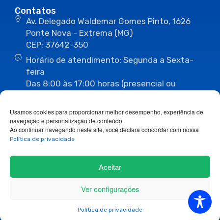
Contatos
Av. Delegado Waldemar Gomes Pinto, 1626
Ponte Nova - Extrema (MG)
CEP: 37642-350
Horário de atendimento: Segunda a Sexta-
feira
Das 8:00 às 17:00 horas (presencial ou
eletrônico)
(35) 3435-3496
(35) 3435-2623
Usamos cookies para proporcionar melhor desempenho, experiência de
(35) 3435-1112
(35) 3435-3063
navegação e personalização de conteúdo.
ouvidoria@camaraextrema.mg.gov.br
Ao continuar navegando neste site, você declara concordar com nossa
imprensa@camaraextrema.mg.gov.br
Política de privacidade
Siga-nos:
Aceitar
Ver configurações
Copyright 2026© Todos os direitos reservados.
Política de privacidade